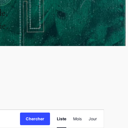
de,
ie.
Navigation
Chercher
Liste
Mois
Jour
de