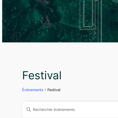
Je
le
Festival
Évènements
Festival
Évènements
Recherche
Saisir
mot-