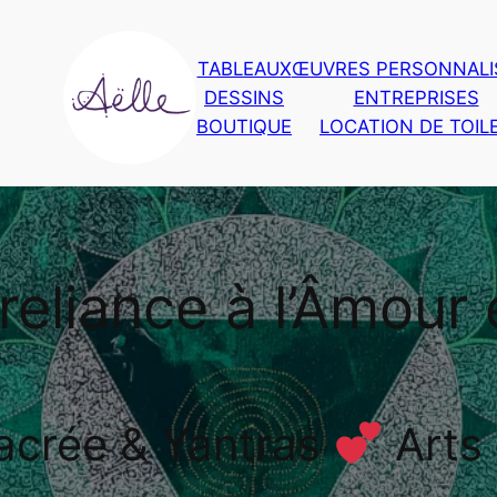
TABLEAUX
ŒUVRES PERSONNALI
DESSINS
ENTREPRISES
BOUTIQUE
LOCATION DE TOIL
reliance à l’Âmour 
acrée & Yantras
Arts