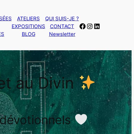
SÉES
ATELIERS
QUI SUIS-JE ?
Facebook
Instagram
LinkedIn
EXPOSITIONS
CONTACT
ES
BLOG
Newsletter
et au Divin
 dévotionnels