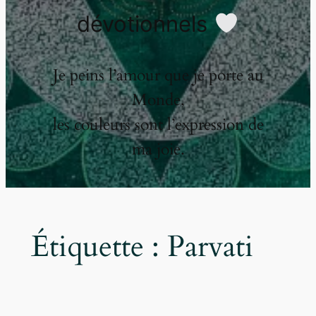
dévotionnels
Je peins l’amour que je porte au
Monde,
les couleurs sont l’expression de
ma joie.
Étiquette :
Parvati