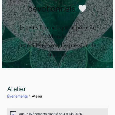
dévotionnels
Je peins l’amour que je porte au
Monde,
les couleurs sont l’expression de
ma joie.
Atelier
Évènements
Atelier
Évènements
Aucun évènements planifié pour 9 juin 2026.