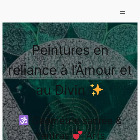
Peintures en
reliance à l’Âmour et
au Divin
Géométrie sacrée &
Yantras
Arts