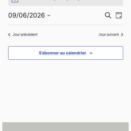
Notice
for
9
Recher
Nav
09/06/2026
Recherche
Jour
de
juin
Sélectionnez
et
vues
une
2026
naviga
Jour précédent
Jour suivant
date.
Évè
de
S’abonner au calendrier
vues
Évène