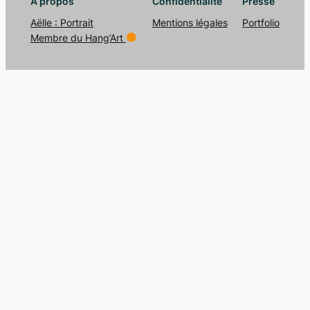
À propos
Confidentialité
Presse
Aëlle : Portrait
Mentions légales
Portfolio
Membre du Hang’Art