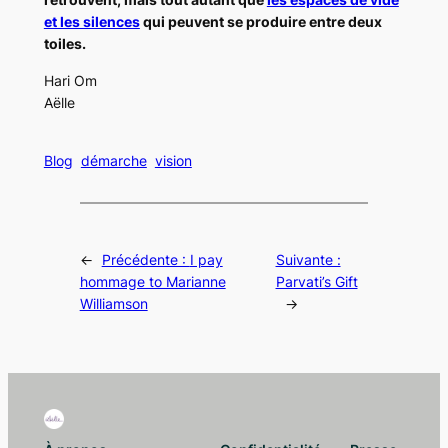
et les silences
qui peuvent se produire entre deux
toiles.
Hari Om
Aëlle
Blog
démarche
vision
←
Précédente :
I pay
Suivante :
hommage to Marianne
Parvati’s Gift
Williamson
→