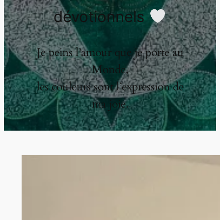
dévotionnels
Je peins l’amour que je porte au
Monde,
les couleurs sont l’expression de
ma joie.