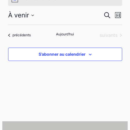
Notice
Recher
Nav
À venir
Recherche
Liste
de
Sélectionnez
et
vues
une
naviga
Aujourd’hui
Évènements
suivants
Évènements
précédents
date.
Évè
de
S’abonner au calendrier
vues
Évène