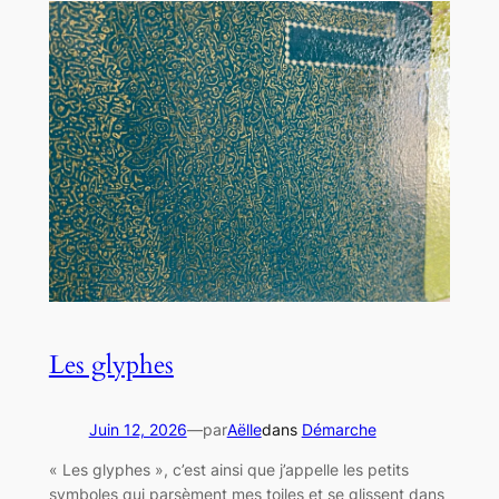
Les glyphes
Juin 12, 2026
—
par
Aëlle
dans
Démarche
« Les glyphes », c’est ainsi que j’appelle les petits
symboles qui parsèment mes toiles et se glissent dans