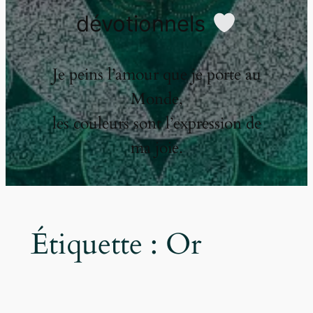
dévotionnels
Je peins l’amour que je porte au
Monde,
les couleurs sont l’expression de
ma joie.
Étiquette :
Or