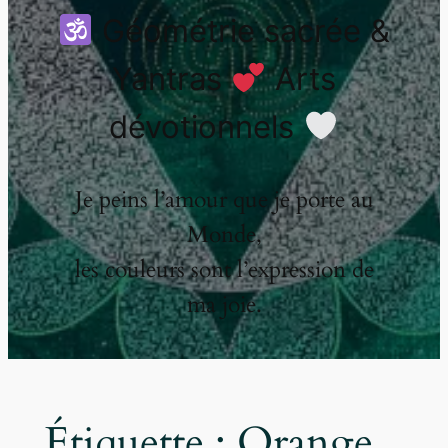
Géométrie sacrée &
Yantras
Arts
dévotionnels
Je peins l’amour que je porte au
Monde,
les couleurs sont l’expression de
ma joie.
Étiquette :
Orange