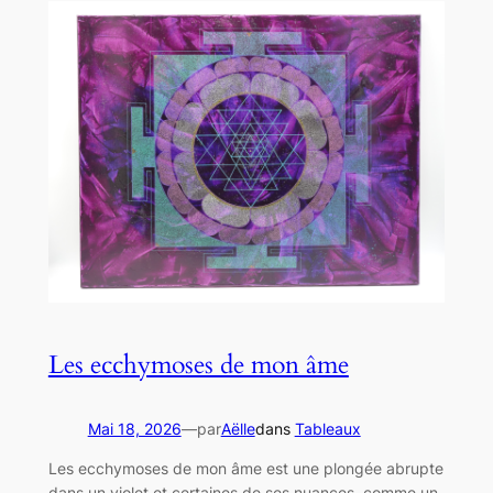
Les ecchymoses de mon âme
Mai 18, 2026
—
par
Aëlle
dans
Tableaux
Les ecchymoses de mon âme est une plongée abrupte
dans un violet et certaines de ses nuances, comme un