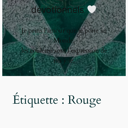
dévotionnels
Je peins l’amour que je porte au
Monde,
les couleurs sont l’expression de
ma joie.
Étiquette :
Rouge