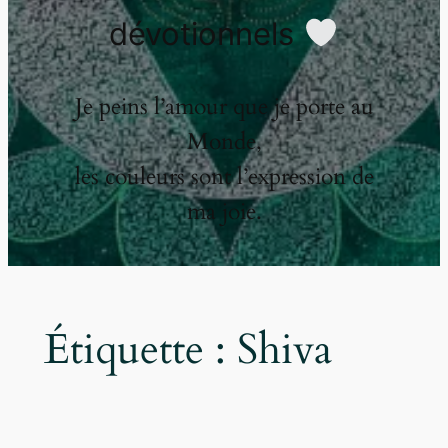
dévotionnels
Je peins l’amour que je porte au
Monde,
les couleurs sont l’expression de
ma joie.
Étiquette :
Shiva