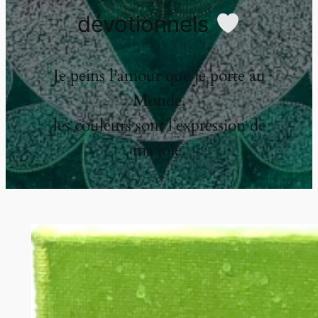
dévotionnels
Je peins l’amour que je porte au
Monde,
les couleurs sont l’expression de
ma joie.