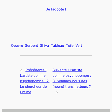
Je l’adopte !
Oeuvre
Serpent
Shiva
Tableau
Toile
Vert
←
Précédente :
Suivante :
L’artiste
L’artiste comme
comme psychopompe :
psychopompe : 2.
3. Sommes-nous des
Le chercheur de
(neuro) transmetteurs ?
l’intime
→