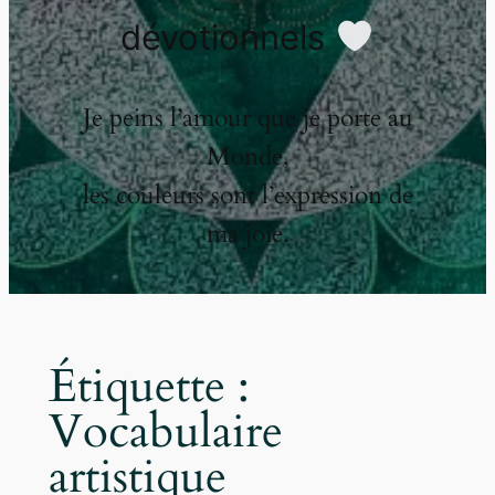
dévotionnels
Je peins l’amour que je porte au
Monde,
les couleurs sont l’expression de
ma joie.
Étiquette :
Vocabulaire
artistique