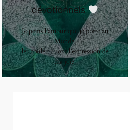
dévotionnels
Je peins l’amour que je porte au
Monde,
les couleurs sont l’expression de
ma joie.