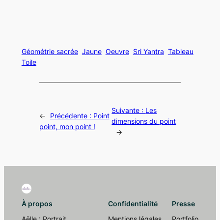
Géométrie sacrée
Jaune
Oeuvre
Sri Yantra
Tableau
Toile
Suivante :
Les
←
Précédente :
Point
dimensions du point
point, mon point !
→
À propos
Confidentialité
Presse
Aëlle : Portrait
Mentions légales
Portfolio