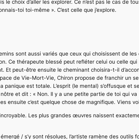
fois le choix d’aller les explorer. Ce n’est pas le cas de
nais-toi toi-même ». C’est celle que j’explore.
chemins sont aussi variés que ceux qui choisissent de le
n. Ce thérapeute blessé peut refléter celui ou celle qui s
ant. Et peut-être ensuite le cheminant choisira-t-il d’a
space de Vie-Mort-Vie, Chiron propose de franchir un seuil
a panique est totale. L’esprit (le mental) s’offusque et se 
ôtre et dit : « Non. Il y a une petite partie de toi qui v
u es ensuite c’est quelque chose de magnifique. Viens voi
ncroyable. Les plus grandes œuvres naissent exactement l
mergé / s’y sont résolues, l’artiste ramène des outils f