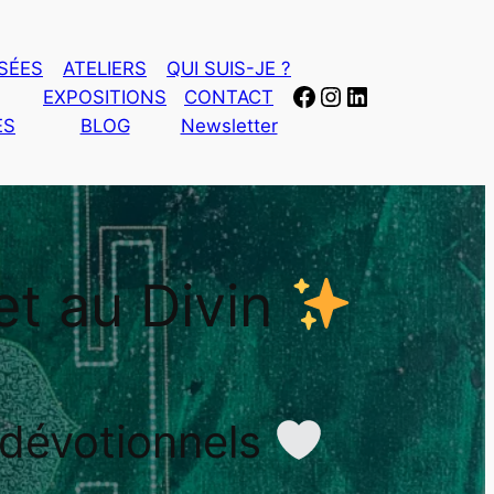
SÉES
ATELIERS
QUI SUIS-JE ?
Facebook
Instagram
LinkedIn
EXPOSITIONS
CONTACT
ES
BLOG
Newsletter
et au Divin
 dévotionnels