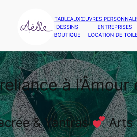
TABLEAUX
ŒUVRES PERSONNALI
DESSINS
ENTREPRISES
BOUTIQUE
LOCATION DE TOIL
reliance à l’Âmour 
acrée & Yantras
Arts