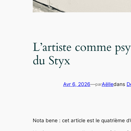
L’artiste comme ps
du Styx
Avr 6, 2026
—
Aëlle
dans
D
par
Nota bene : cet article est le quatrième d’