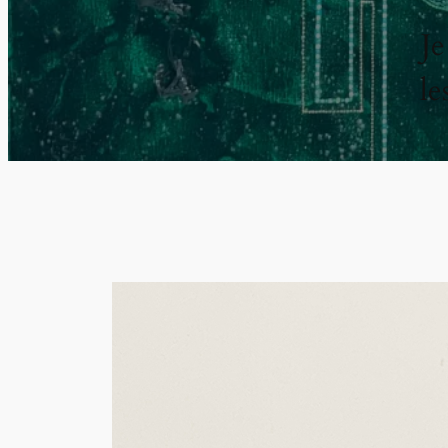
Je
le