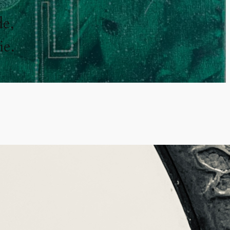
de,
ie.